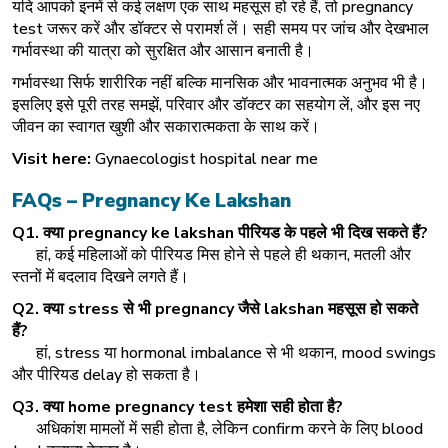
यदि आपको इनमें से कई लक्षण एक साथ महसूस हो रहे हैं, तो pregnancy
test जरूर करें और डॉक्टर से परामर्श लें। सही समय पर जांच और देखभाल
गर्भावस्था की यात्रा को सुरक्षित और आसान बनाती है।
गर्भावस्था सिर्फ शारीरिक नहीं बल्कि मानसिक और भावनात्मक अनुभव भी है।
इसलिए इसे पूरी तरह समझें, परिवार और डॉक्टर का सहयोग लें, और इस नए
जीवन का स्वागत खुशी और सकारात्मकता के साथ करें।
Visit here:
Gynaecologist hospital near me
FAQs – Pregnancy Ke Lakshan
Q1.
क्या
pregnancy ke lakshan
पीरियड
के
पहले
भी
दिख
सकते
हैं
?
हां, कई महिलाओं को पीरियड मिस होने से पहले ही थकान, मतली और
स्तनों में बदलाव दिखने लगते हैं।
Q2.
क्या
stress
से
भी
pregnancy
जैसे
lakshan
महसूस
हो
सकते
हैं
?
हां, stress या hormonal imbalance से भी थकान, mood swings
और पीरियड delay हो सकता है।
Q3.
क्या
home pregnancy test
हमेशा
सही
होता
है
?
अधिकांश मामलों में सही होता है, लेकिन confirm करने के लिए blood